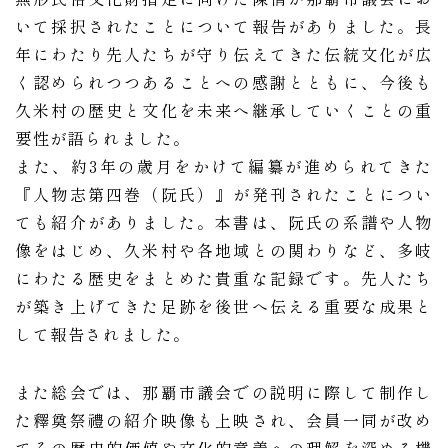
いて採択されたことについて報告がありました。長
年にわたり先人たちが守り伝えてきた伝統文化が広
く認められつつあることへの感謝とともに、今後も
久米村の歴史と文化を未来へ継承していくことの重
要性が語られました。
また、約3年の歳月をかけて編纂が進められてきた
『人物志第四巻（阮氏）』が発刊されたことについ
ても紹介がありました。本書は、阮氏の系譜や人物
像をはじめ、久米村や各地域との関わりなど、多岐
にわたる歴史をまとめた貴重な記録です。先人たち
が築き上げてきた足跡を後世へ伝える重要な成果と
して報告されました。
また総会では、那覇市議会での説明に際して制作し
た釋奠祭禮の紹介映像も上映され、会員一同が改め