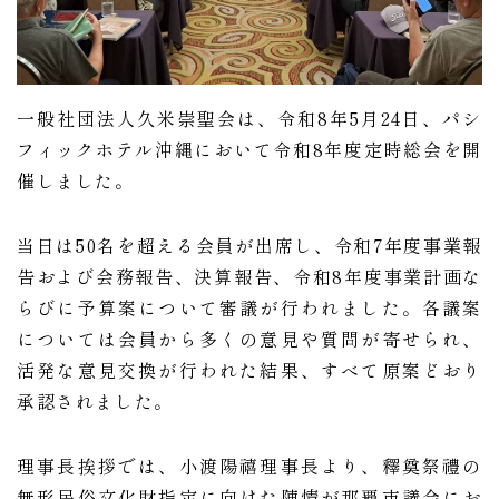
一般社団法人久米崇聖会は、令和8年5月24日、パシ
フィックホテル沖縄において令和8年度定時総会を開
催しました。
当日は50名を超える会員が出席し、令和7年度事業報
告および会務報告、決算報告、令和8年度事業計画な
らびに予算案について審議が行われました。各議案
については会員から多くの意見や質問が寄せられ、
活発な意見交換が行われた結果、すべて原案どおり
承認されました。
理事長挨拶では、小渡陽禧理事長より、釋奠祭禮の
無形民俗文化財指定に向けた陳情が那覇市議会にお