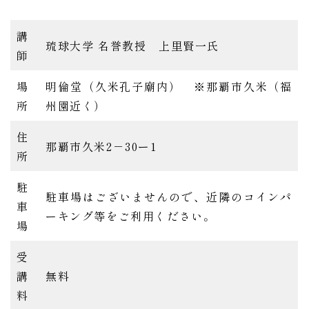
講
琉球大学 名誉教授 上里賢一氏
師
場
明倫堂（久米孔子廟内） ※那覇市久米（福
所
州園近く）
住
那覇市久米2－30ー1
所
駐
駐車場はございませんので、近隣のコインパ
車
ーキング等をご利用ください。
場
受
講
無料
料