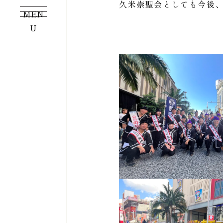
久米崇聖会としても今後
MEN
U