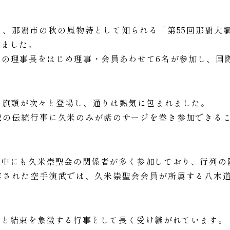
）、那覇市の秋の風物詩として知られる「第55回那覇大
れました。
会の理事長をはじめ理事・会員あわせて6名が参加し、国
の旗頭が次々と登場し、通りは熱気に包まれました。
域の伝統行事に久米のみが紫のサージを巻き参加できる
。
の中にも久米崇聖会の関係者が多く参加しており、行列の
露された空手演武では、久米崇聖会会員が所属する八木
栄と結束を象徴する行事として長く受け継がれています。