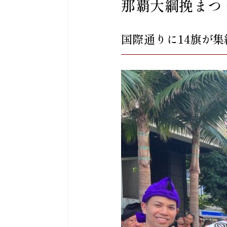
那覇大綱挽まつ
国際通りに14旗が