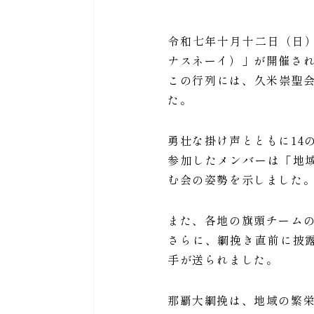
令和七年十月十二日（日
ナスネーイ）」が開催さ
この行列には、久米崇聖
た。
勇壮な掛け声とともに14
参加したメンバーは「地
む会の姿勢を示しました
また、各地の旗頭チーム
さらに、綱挽き直前に披
手が送られました。
那覇大綱挽は、地域の繁