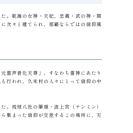
した。航海の女神・天妃、忠義・武の神・関
辺に次々と建てられ、那覇ならではの信仰風
応元雷声普化天尊」、すなわち雷神にあたり
礼も行われ、久米村の人々にとって信仰の中
した。琉球八社の筆頭・波上宮（ナンミン）
から集まった信仰が交差するこの場所に、天