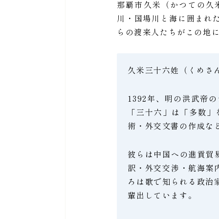
那覇市久米（かつての久
川・国場川と海に囲まれ
らの渡来人たちがこの地
久米三十六姓（くめさ
1392年、明の洪武
「三十六」は「多数」
術・外交文書の作成な
彼らは中国への進貢貿
訳・外交交渉・航海案
ろは歌で知られる政治
輩出しています。