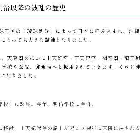
 明治以降の波乱の歴史
、琉球王国は「琉球処分」によって日本に組み込まれ、沖
廟にとっても大きな試練となりました。
は、天尊廟のほかに上天妃宮・下天妃宮・関帝廟・龍王
て学校や医院、郵便局へと転用されていきます。それに
とになりました。
学校」に改称。翌年、明倫学校に合併。
に移設。「天妃保存の議」が起こり翌年に医院は戻され