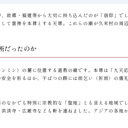
が、故郷・福建等から大切に持ち込んだのが「信仰」で
そして雷神を本尊とする天尊。これらの廟が久米村の周
。
所だったのか
ナンミン）の麓に位置する道教の廟です。本尊は「九天
の安全を祈るほか、干ばつの際には雨乞い（祈雨）の儀
覇のなかでも特別に宗教的な「聖地」とも言える地域で
、洪済寺・広厳寺なども軒を連ねました。アジアの各地