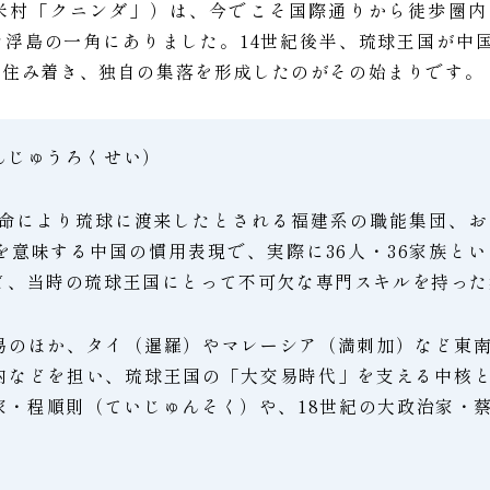
米村「クニンダ」）は、今でこそ国際通りから徒歩圏内
た浮島の一角にありました。14世紀後半、琉球王国が中
に住み着き、独自の集落を形成したのがその始まりです。
んじゅうろくせい）
帝の命により琉球に渡来したとされる福建系の職能集団、
を意味する中国の慣用表現で、実際に36人・36家族と
ど、当時の琉球王国にとって不可欠な専門スキルを持った
易のほか、タイ（暹羅）やマレーシア（満刺加）など東
内などを担い、琉球王国の「大交易時代」を支える中核
家・程順則（ていじゅんそく）や、18世紀の大政治家・