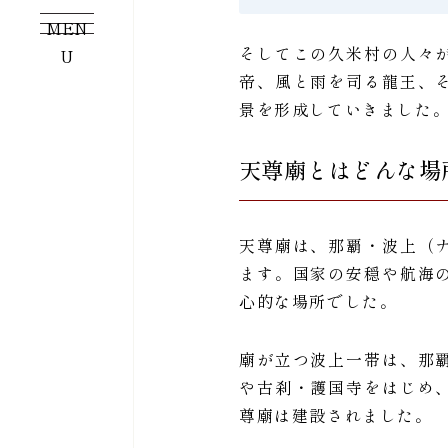
MEN
そしてこの久米村の人々
U
帝、風と雨を司る龍王、
景を形成していきました
天尊廟とはどんな場
天尊廟は、那覇・波上（
ます。国家の安穏や航海
心的な場所でした。
廟が立つ波上一帯は、那
や古刹・護国寺をはじめ
尊廟は建設されました。