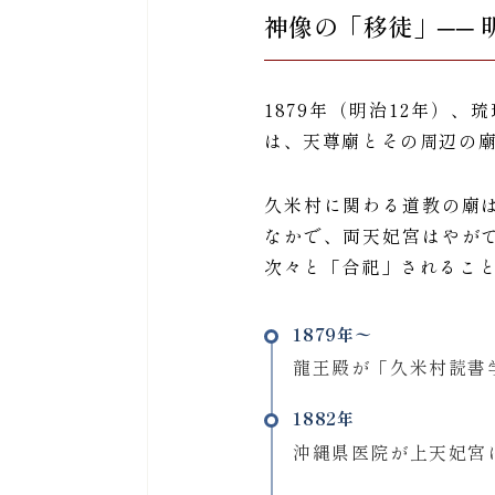
神像の「移徒」──
1879年（明治12年）
は、天尊廟とその周辺の
久米村に関わる道教の廟
なかで、両天妃宮はやが
次々と「合祀」されるこ
1879年〜
龍王殿が「久米村読書
1882年
沖縄県医院が上天妃宮