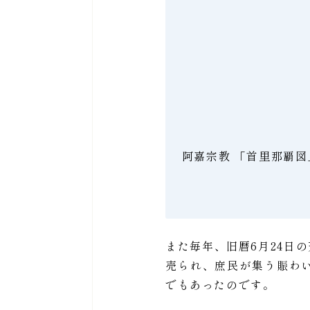
阿嘉宗教 「首里那覇図」
また毎年、旧暦6月24日
売られ、庶民が集う賑わ
でもあったのです。