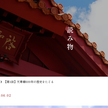
【第1回】天尊廟600年の歴史をたどる
.06.02