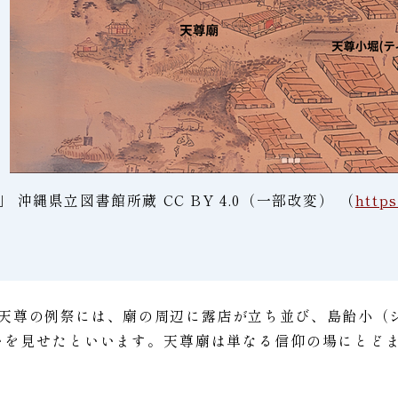
 沖縄県立図書館所蔵 CC BY 4.0（一部改変） （
http
の天尊の例祭には、廟の周辺に露店が立ち並び、島飴小（
いを見せたといいます。天尊廟は単なる信仰の場にとど